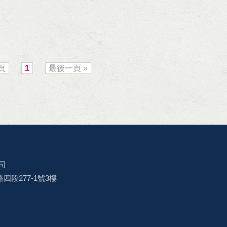
頁
1
最後一頁 »
司
四段277-1號3樓